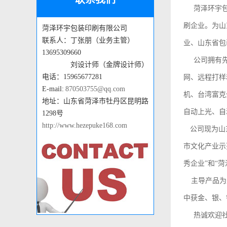
菏泽环宇包装
刷企业。为山
菏泽环宇包装印刷有限公司
联系人：丁张朋（业务主管）
业、山东省包
13695309660
公司拥有先进
刘设计师（金牌设计师）
电话：15965677281
网、远程打样
E-mail:
870503755@qq.com
机、台湾富克
地址：山东省菏泽市牡丹区昆明路
自动上光、自
1298号
http://www.hezepuke168.com
公司现为山东
市文化产业示
秀企业”和“菏
主导产品为广
中获金、银、
热诚欢迎社