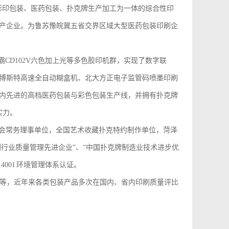
印包装、医药包装、扑克牌生产加工为一体的综合性印
产企业。为鲁苏豫皖冀五省交界区域大型医药包装印刷企
霸CD102V六色加上光等多色胶印机群，实现了数字联
博斯特高速全自动糊盒机、北大方正电子监管码喷墨印刷
内先进的高档医药包装与彩色包装生产线，并拥有扑克牌
实力。
会常务理事单位，全国艺术收藏扑克特约制作单位，菏泽
刷行业质量管理先进企业”、“中国扑克牌制造业技术进步优
4001 环境管理体系认证。
等，近年来各类包装产品多次在国内、省内印刷质量评比