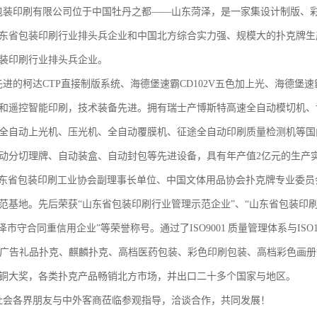
印刷有限公司位于中国牡丹之都——山东菏泽，是一家集设计制版、彩
东省包装印刷行业排头兵企业和中国北方综合实力强、规模大的扑克牌生
装印刷行业排头兵企业。
的柯达CTP直接制版系统、海德堡速霸CD102V五色加上光、海德堡速
和遥控智能印刷，技术装备先进。拥有瑞士产博斯特高速全自动模切机、
全自动上光机、压光机、全自动覆膜机、征途全自动印刷质量检测机等国
动分切理牌、自动装盒、自动封包等先进设备，具有年产值2亿元的生产
1
2
3
省包装印刷工业协会副理事长单位、中国文体用品协会扑克牌专业委员
范基地。先后荣获“山东省包装印刷行业管理示范企业”、“山东省包装印
泽市守合同重信用企业”等荣誉称号。通过了ISO9001 质量管理体系与ISO1
告礼品扑克、麒麟扑克、高档医药包装、彩色印刷包装、高档彩色画册
铜大奖，各类扑克产品畅销北方市场，并出口二十多个国家与地区。
会各界朋友与中外客商莅临参观指导，洽谈合作，共同发展！