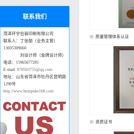
联系我们
菏泽环宇包装印刷有限公司
质量管理体系认证
联系人：丁张朋（业务主管）
13695309660
刘设计师（金牌设计师）
电话：15965677281
E-mail:
870503755@qq.com
地址：山东省菏泽市牡丹区昆明路
1298号
http://www.hezepuke168.com
资质证书